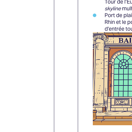
Tour de l’
skyline
mul
Port de pla
Rhin et le 
d’entrée to