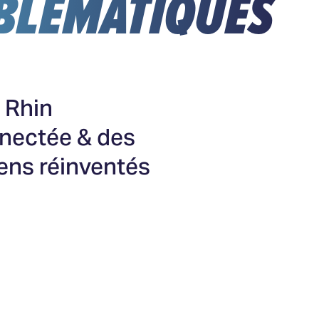
BLÉMATIQUES
u Rhin
nnectée & des
ens réinventés