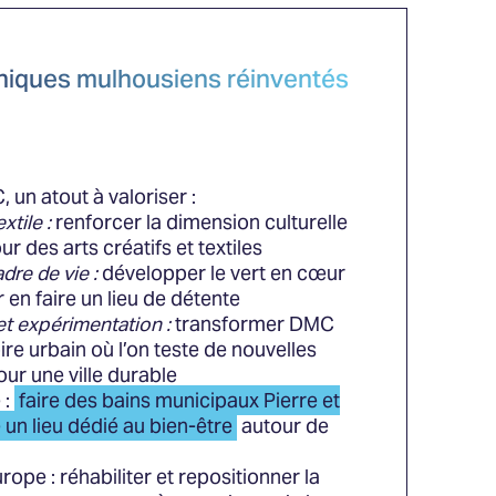
oniques mulhousiens réinventés
 un atout à valoriser :
xtile :
renforcer la dimension culturelle
ur des arts créatifs et textiles
dre de vie :
développer le vert en cœur
 en faire un lieu de détente
et expérimentation :
transformer DMC
ire urbain où l’on teste de nouvelles
our une ville durable
 :
faire des bains municipaux Pierre et
 un lieu dédié au bien-être
autour de
rope : réhabiliter et repositionner la