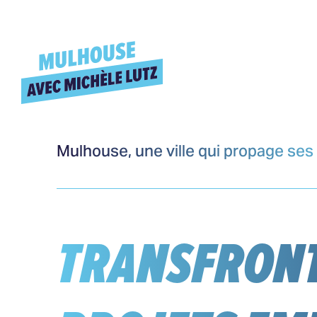
Mulhouse, une ville qui propage se
TRANSFRONT