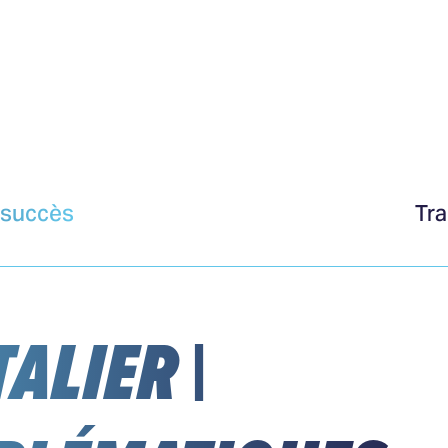
s succès
Tra
ALIER |