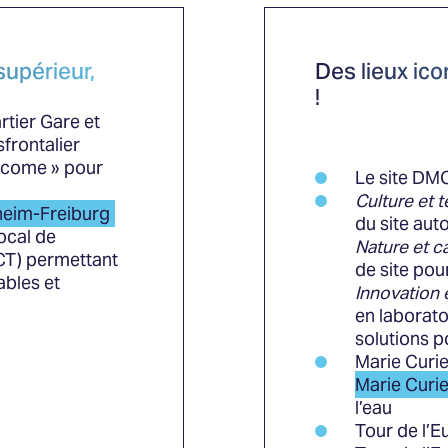
supérieur,
Des lieux ic
!
tier Gare et
frontalier
lcome » pour
Le site DMC,
Culture et te
heim-Freiburg
du site auto
ocal de
Nature et ca
CT) permettant
de site pour
ables et
Innovation 
en laborato
solutions p
Marie Curie
Marie Curie
l’eau
Tour de l’Eu